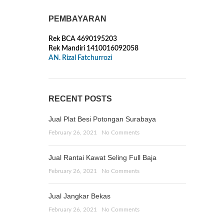
PEMBAYARAN
Rek BCA 4690195203
Rek Mandiri 1410016092058
AN. Rizal Fatchurrozi
RECENT POSTS
Jual Plat Besi Potongan Surabaya
February 26, 2021
No Comments
Jual Rantai Kawat Seling Full Baja
February 26, 2021
No Comments
Jual Jangkar Bekas
February 26, 2021
No Comments