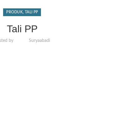
,
PRODUK
TALI PP
Tali PP
sted by
Suryaabadi