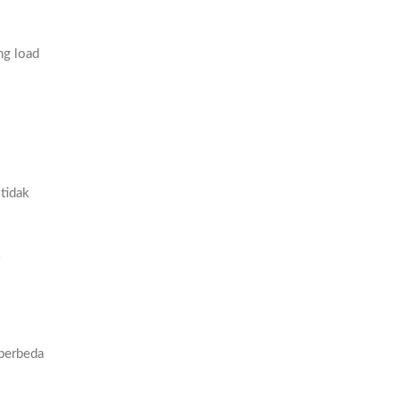
ng load
 tidak
k
 berbeda