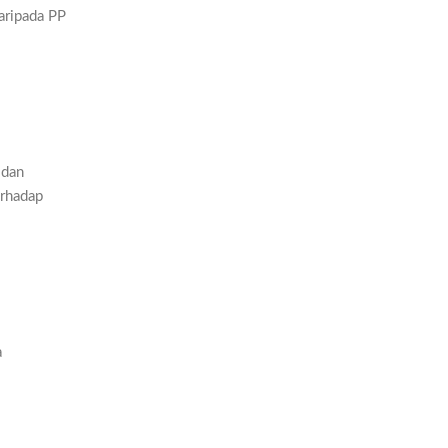
aripada PP
 dan
erhadap
a