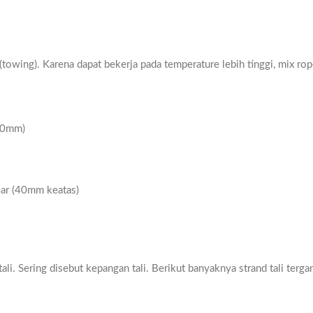
towing). Karena dapat bekerja pada temperature lebih tinggi, mix ro
 40mm)
esar (40mm keatas)
i. Sering disebut kepangan tali. Berikut banyaknya strand tali terga