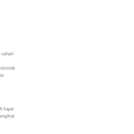
 sehari-
teristik
da
li kapal
mengikat