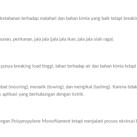
a ketahanan terhadap matahari dan bahan kimia yang baik tetapi breaki
n, perikanan, jala jala (jala jala ikan, jala jala olah raga).
unya breaking load tinggi, tahan terhadap air dan bahan kimia tetapi
bat (mooring), menarik (towing), dan mengikat (lashing). Karena tida
uk aplikasi yang berhubungan dengan listrik.
engan Polypropylene Monofilament tetapi menjalani proses ekstrusi