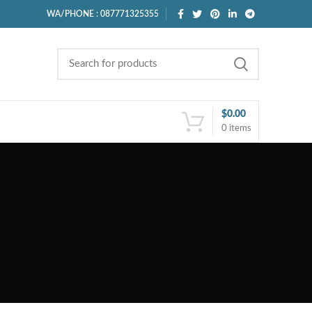
WA/PHONE : 087771325355
$
0.00
0
items