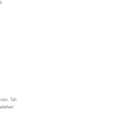
t
asi. Tali
atahari